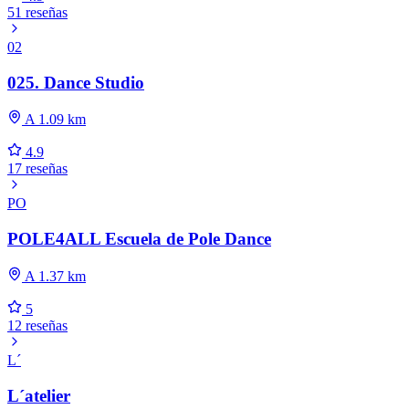
51 reseñas
02
025. Dance Studio
A 1.09 km
4.9
17 reseñas
PO
POLE4ALL Escuela de Pole Dance
A 1.37 km
5
12 reseñas
L´
L´atelier