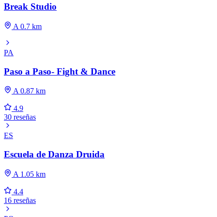
Break Studio
A 0.7 km
PA
Paso a Paso- Fight & Dance
A 0.87 km
4.9
30 reseñas
ES
Escuela de Danza Druida
A 1.05 km
4.4
16 reseñas