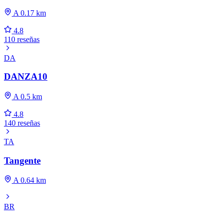
A 0.17 km
4.8
110 reseñas
DA
DANZA10
A 0.5 km
4.8
140 reseñas
TA
Tangente
A 0.64 km
BR