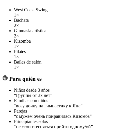
West Coast Swing
1×
Bachata
2×
Gimnasia artística
2×
Kizomba
1×
Pilates
1×
Bailes de salón
1×
Para quién es
Niños desde 3 años
“Группы от 3х лет”
Familias con niños
“возу дочку на гимнастику к Яне”
Parejas
“с мужем очень понравилась Кизомба”
Principiantes solos
“не стои стесняться прийти одному/ой”