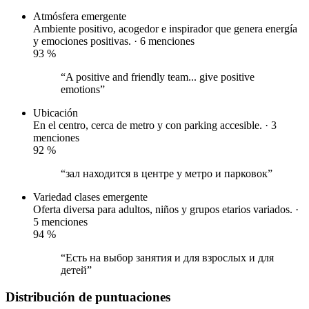
Atmósfera
emergente
Ambiente positivo, acogedor e inspirador que genera energía
y emociones positivas. · 6 menciones
93
%
“A positive and friendly team... give positive
emotions”
Ubicación
En el centro, cerca de metro y con parking accesible. · 3
menciones
92
%
“зал находится в центре у метро и парковок”
Variedad clases
emergente
Oferta diversa para adultos, niños y grupos etarios variados. ·
5 menciones
94
%
“Есть на выбор занятия и для взрослых и для
детей”
Distribución de puntuaciones