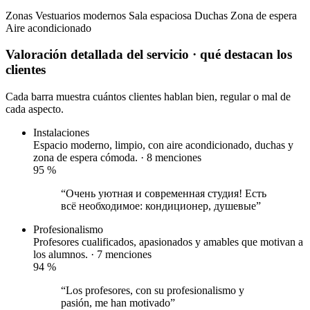
Zonas
Vestuarios modernos
Sala espaciosa
Duchas
Zona de espera
Aire acondicionado
Valoración detallada del servicio
· qué destacan los
clientes
Cada barra muestra cuántos clientes hablan bien, regular o mal de
cada aspecto.
Instalaciones
Espacio moderno, limpio, con aire acondicionado, duchas y
zona de espera cómoda. · 8 menciones
95
%
“Очень уютная и современная студия! Есть
всё необходимое: кондиционер, душевые”
Profesionalismo
Profesores cualificados, apasionados y amables que motivan a
los alumnos. · 7 menciones
94
%
“Los profesores, con su profesionalismo y
pasión, me han motivado”