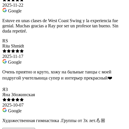
2025-11-22
Google
Estuve en unas clases de West Coast Swing y la experiencia fue
genial. Muchas gracias a Ray por ser un profesor tan bueno. Sin
duda repetiré.
RS
Rita Shmidt
2025-11-17
Google
Очень приятно и круто, хожу на бальные танцы с моей
подругой учительница супер и интерьер прекрасный❤️
ЯЗ
Яна Збожинская
2025-10-07
Google
Художественная гимнастика .Группы от 3х лет.💪🏼