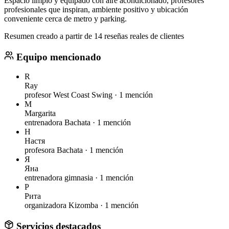
Espacio limpio y equipado con aire acondicionado, profesores
profesionales que inspiran, ambiente positivo y ubicación
conveniente cerca de metro y parking.
Resumen creado a partir de 14 reseñas reales de clientes
Equipo mencionado
R
Ray
profesor West Coast Swing ·
1 mención
M
Margarita
entrenadora Bachata ·
1 mención
Н
Настя
profesora Bachata ·
1 mención
Я
Яна
entrenadora gimnasia ·
1 mención
Р
Рита
organizadora Kizomba ·
1 mención
Servicios destacados