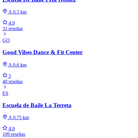
A 0.5 km
4.9
31 reseñas
GO
Good Vibes Dance & Fit Center
A 0.6 km
5
40 reseñas
ES
Escuela de Baile La Terreta
A 0.75 km
4.9
109 reseñas