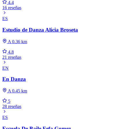
4.4
16 reseñas
ES
Estudio de Danza Alicia Broseta
A 0.36 km
4.8
21 reseñas
EN
En Danza
A 0.45 km
5
28 reseñas
ES
Escuela De Baile Fefa Gomez