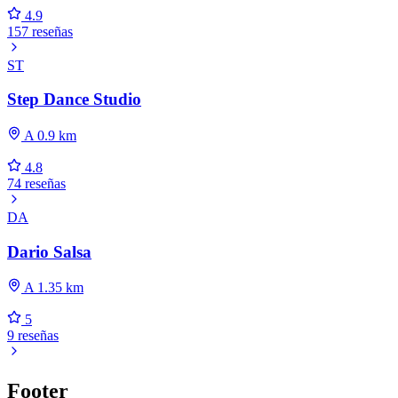
4.9
157 reseñas
ST
Step Dance Studio
A 0.9 km
4.8
74 reseñas
DA
Dario Salsa
A 1.35 km
5
9 reseñas
Footer