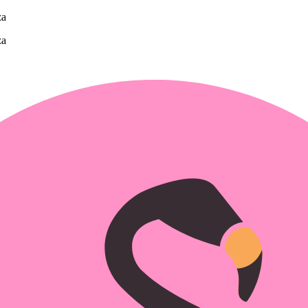
za
za