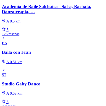
Academia de Baile Salchatea - Salsa, Bachata,
Danzaterapia, …
A 0.5 km
5
126 reseñas
BA
Baila con Fran
A 0.51 km
ST
Studio Gaby Dance
A 0.53 km
5