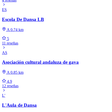
4 reseñas
ES
Escola De Dansa LB
A 0.74 km
5
11 reseñas
AS
Asociación cultural andaluza de gava
A 0.85 km
4.9
12 reseñas
L'
L'Aula de Dansa