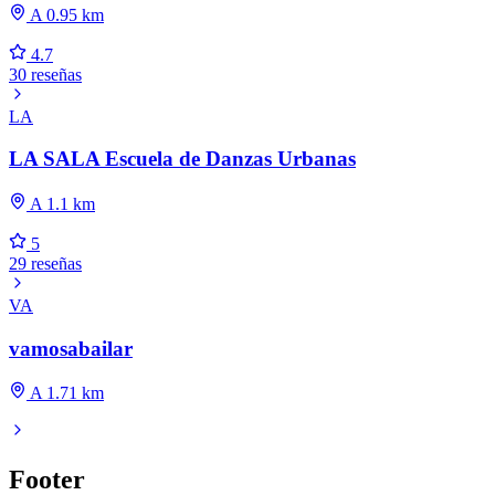
A 0.95 km
4.7
30 reseñas
LA
LA SALA Escuela de Danzas Urbanas
A 1.1 km
5
29 reseñas
VA
vamosabailar
A 1.71 km
Footer