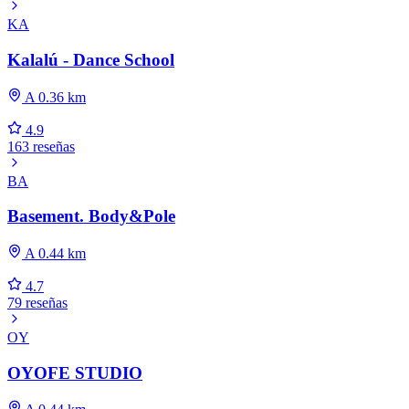
KA
Kalalú - Dance School
A 0.36 km
4.9
163 reseñas
BA
Basement. Body&Pole
A 0.44 km
4.7
79 reseñas
OY
OYOFE STUDIO