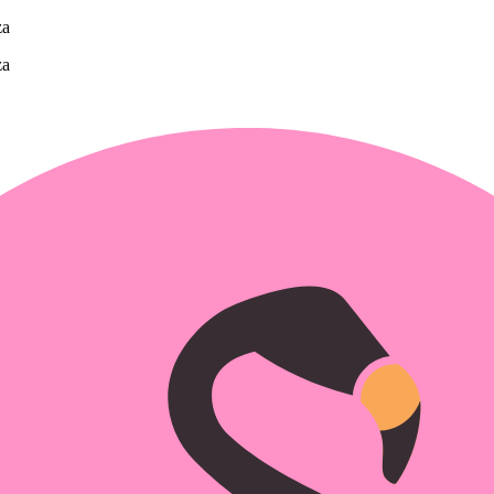
za
za