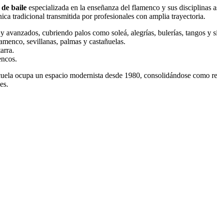
de baile
especializada en la enseñanza del flamenco y sus disciplinas
ica tradicional transmitida por profesionales con amplia trayectoria.
 y avanzados, cubriendo palos como soleá, alegrías, bulerías, tangos y s
amenco, sevillanas, palmas y castañuelas.
arra.
encos.
scuela ocupa un espacio modernista desde 1980, consolidándose como ref
es.