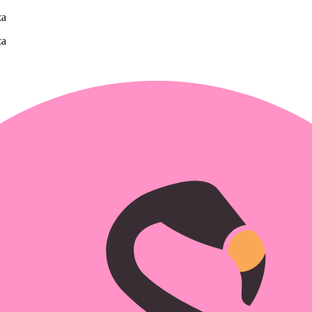
za
za