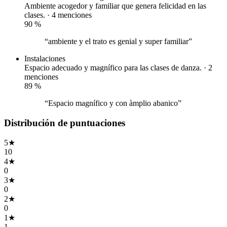
Ambiente acogedor y familiar que genera felicidad en las
clases. · 4 menciones
90
%
“ambiente y el trato es genial y super familiar”
Instalaciones
Espacio adecuado y magnífico para las clases de danza. · 2
menciones
89
%
“Espacio magnífico y con àmplio abanico”
Distribución de puntuaciones
5
★
10
4
★
0
3
★
0
2
★
0
1
★
1