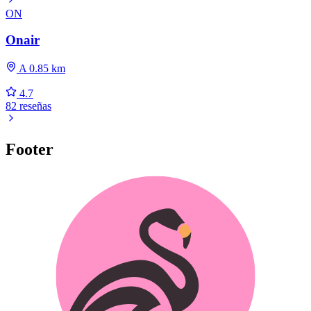
ON
Onair
A 0.85 km
4.7
82 reseñas
Footer