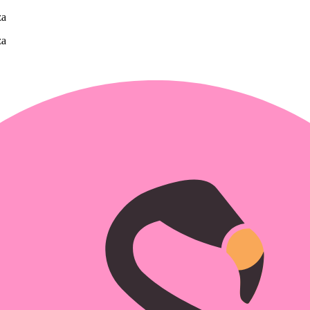
za
za