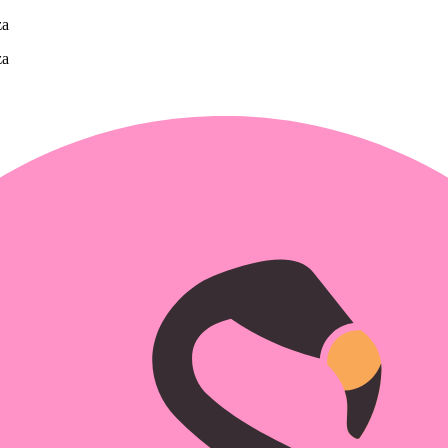
za
za