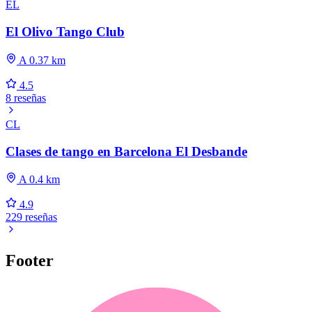
EL
El Olivo Tango Club
A 0.37 km
4.5
8 reseñas
CL
Clases de tango en Barcelona El Desbande
A 0.4 km
4.9
229 reseñas
Footer