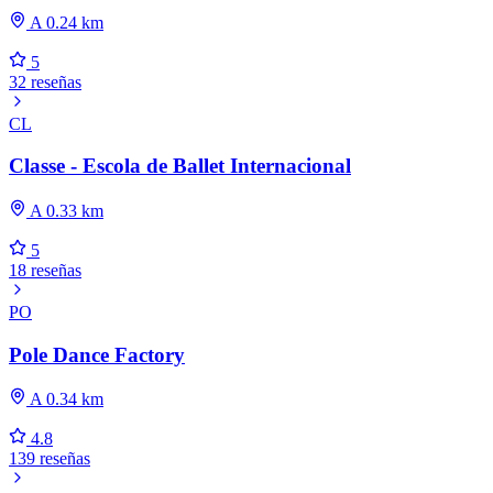
A 0.24 km
5
32 reseñas
CL
Classe - Escola de Ballet Internacional
A 0.33 km
5
18 reseñas
PO
Pole Dance Factory
A 0.34 km
4.8
139 reseñas