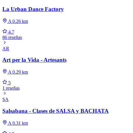
La Urban Dance Factory
A 0.26 km
4.7
86 reseñas
AR
Art per la Vida - Artesants
A 0.29 km
5
1 reseñas
SA
Salsabana - Clases de SALSA y BACHATA
A 0.31 km