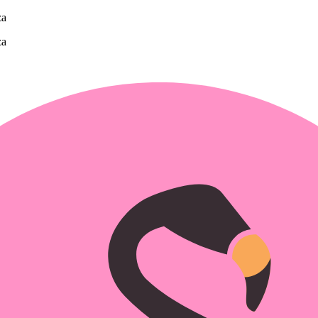
za
za