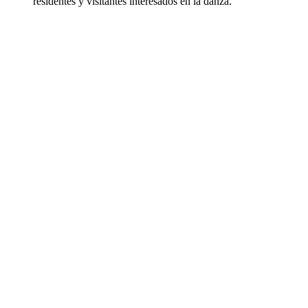
residentes y visitantes interesados en la danza.