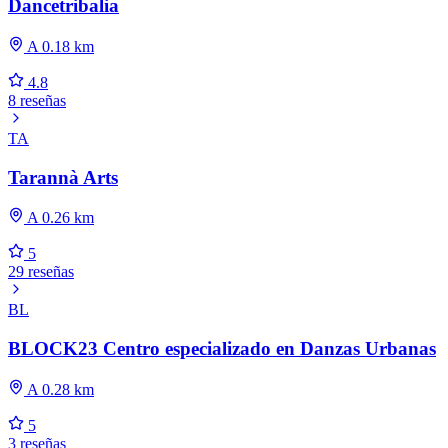
Dancetribalia
A 0.18 km
4.8
8 reseñas
TA
Tarannà Arts
A 0.26 km
5
29 reseñas
BL
BLOCK23 Centro especializado en Danzas Urbanas
A 0.28 km
5
3 reseñas