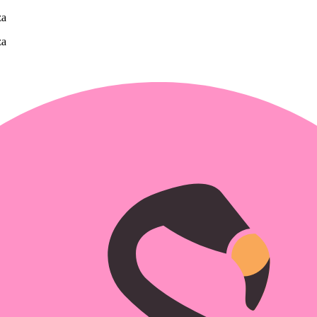
za
za