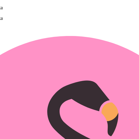
za
za