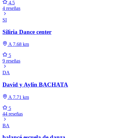
4.5
4 reseñas
SI
Siliria Dance center
A 7.68 km
5
9 reseñas
DA
David y Aylin BACHATA
A 7.71 km
5
44 reseñas
BA
balancé escuela de danza