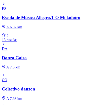
ES
Escola de Música Allegro.T O Milladoiro
A 6.07 km
5
13 reseñas
DA
Danza Gaira
A 7.5 km
CO
Colectivo danzon
A 7.63 km