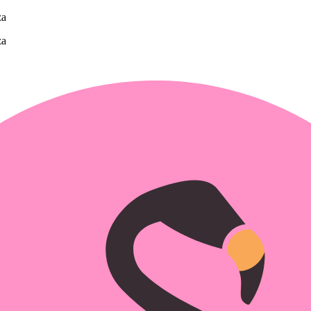
za
za