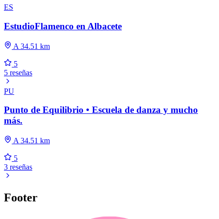
ES
EstudioFlamenco en Albacete
A 34.51 km
5
5 reseñas
PU
Punto de Equilibrio • Escuela de danza y mucho
más.
A 34.51 km
5
3 reseñas
Footer