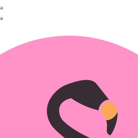
za
za