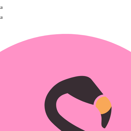
za
za