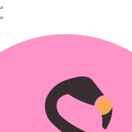
za
za