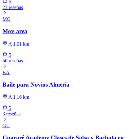
5
23 reseñas
MO
Mov-area
A 1.01 km
5
50 reseñas
BA
Baile para Novios Almería
A 1.16 km
5
3 reseñas
GU
Guararé Academy Clases de Salsa y Bachata en