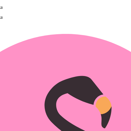
za
za