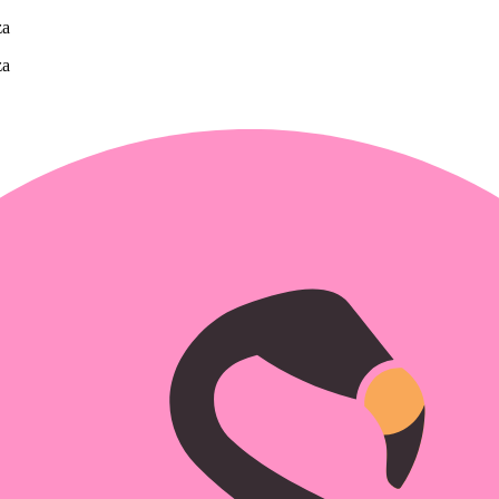
za
za