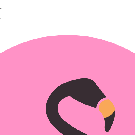
za
za