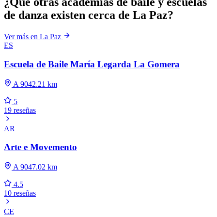
¿Qué otras academias de baile y escuelas
de danza existen cerca de La Paz?
Ver más en La Paz
ES
Escuela de Baile María Legarda La Gomera
A 9042.21 km
5
19 reseñas
AR
Arte e Movemento
A 9047.02 km
4.5
10 reseñas
CE