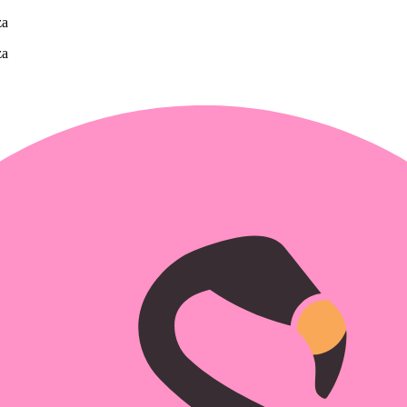
za
za