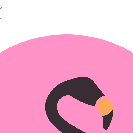
za
za