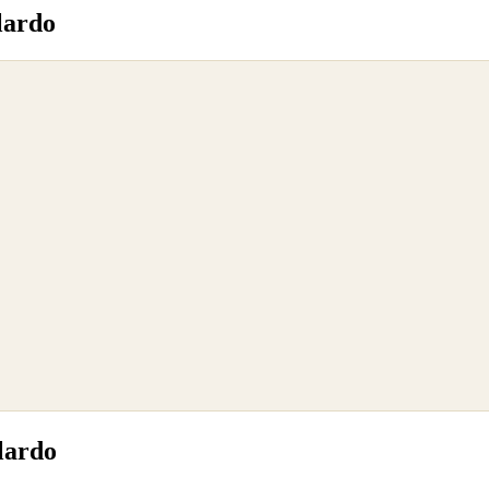
lardo
lardo