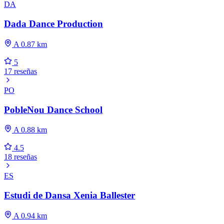
DA
Dada Dance Production
A 0.87 km
5
17 reseñas
PO
PobleNou Dance School
A 0.88 km
4.5
18 reseñas
ES
Estudi de Dansa Xenia Ballester
A 0.94 km