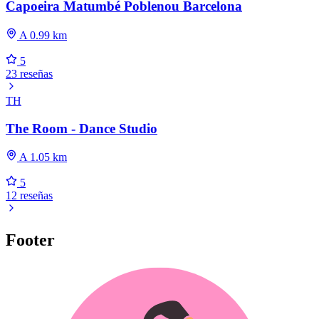
Capoeira Matumbé Poblenou Barcelona
A 0.99 km
5
23 reseñas
TH
The Room - Dance Studio
A 1.05 km
5
12 reseñas
Footer