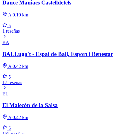
Dance Maniacs Castelldefels
A 0.19 km
5
1 reseñas
BA
BALLuga't - Espai de Ball, Esport i Benestar
A 0.42 km
5
17 reseñas
EL
El Malecón de la Salsa
A 0.42 km
5
155 reseñas