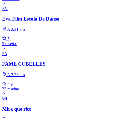
EV
Eva Film Escola De Dansa
A 2.21 km
5
5 reseñas
FA
FAME CUBELLES
A 2.23 km
4.9
32 reseñas
MI
Mira que rico