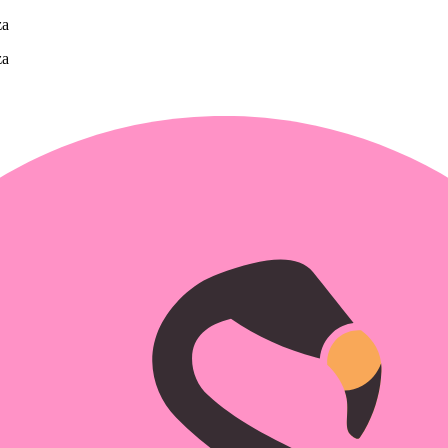
za
za