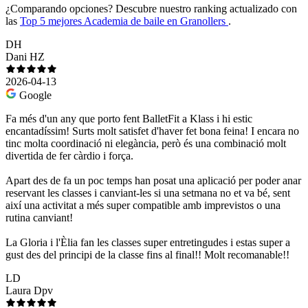
¿Comparando opciones?
Descubre nuestro ranking actualizado con
las
Top 5 mejores Academia de baile en Granollers
.
DH
Dani HZ
2026-04-13
Google
Fa més d'un any que porto fent BalletFit a Klass i hi estic
encantadíssim! Surts molt satisfet d'haver fet bona feina! I encara no
tinc molta coordinació ni elegància, però és una combinació molt
divertida de fer càrdio i força.
Apart des de fa un poc temps han posat una aplicació per poder anar
reservant les classes i canviant-les si una setmana no et va bé, sent
així una activitat a més super compatible amb imprevistos o una
rutina canviant!
La Gloria i l'Èlia fan les classes super entretingudes i estas super a
gust des del principi de la classe fins al final!! Molt recomanable!!
LD
Laura Dpv