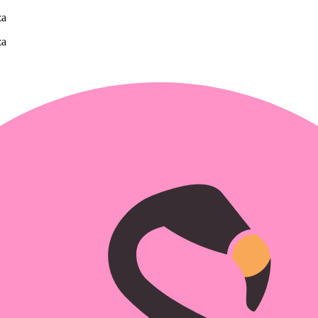
za
za