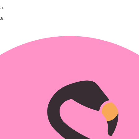
za
za