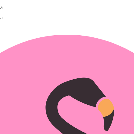
za
za