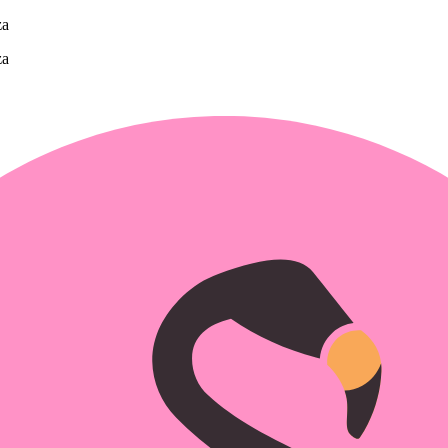
za
za