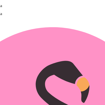
za
za