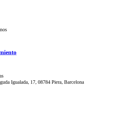
mnos
miento
as
da Igualada, 17, 08784 Piera, Barcelona