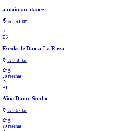
annaimarc.dance
A 8.91 km
ES
Escola de Dansa La Riera
A 9.59 km
5
28 reseñas
AÏ
Aïna Dance Studio
A 9.67 km
5
10 reseñas