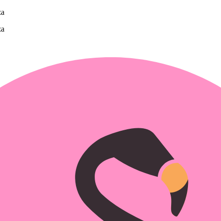
za
za