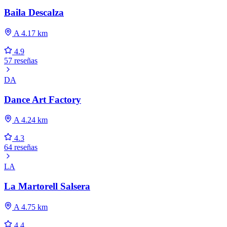
Baila Descalza
A 4.17 km
4.9
57 reseñas
DA
Dance Art Factory
A 4.24 km
4.3
64 reseñas
LA
La Martorell Salsera
A 4.75 km
4.4