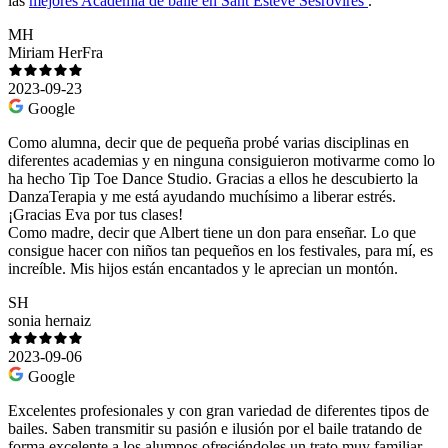
las
mejores Academia de baile en Sant Esteve Sesrovires
.
MH
Miriam HerFra
2023-09-23
Google
Como alumna, decir que de pequeña probé varias disciplinas en
diferentes academias y en ninguna consiguieron motivarme como lo
ha hecho Tip Toe Dance Studio. Gracias a ellos he descubierto la
DanzaTerapia y me está ayudando muchísimo a liberar estrés.
¡Gracias Eva por tus clases!
Como madre, decir que Albert tiene un don para enseñar. Lo que
consigue hacer con niños tan pequeños en los festivales, para mí, es
increíble. Mis hijos están encantados y le aprecian un montón.
SH
sonia hernaiz
2023-09-06
Google
Excelentes profesionales y con gran variedad de diferentes tipos de
bailes. Saben transmitir su pasión e ilusión por el baile tratando de
forma excelente a los alumnos ofreciéndoles un trato muy familiar.