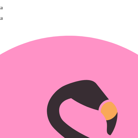
za
za