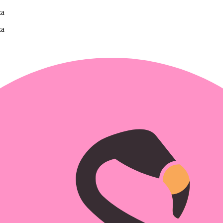
za
za