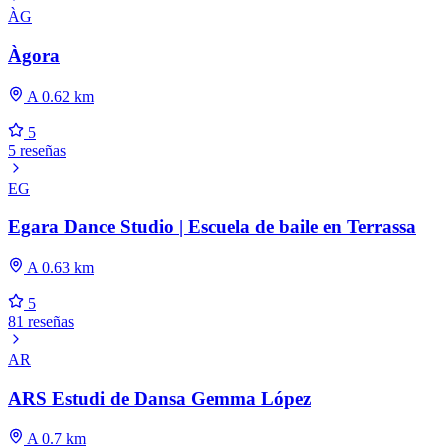
ÀG
Àgora
A 0.62 km
5
5 reseñas
EG
Egara Dance Studio | Escuela de baile en Terrassa
A 0.63 km
5
81 reseñas
AR
ARS Estudi de Dansa Gemma López
A 0.7 km