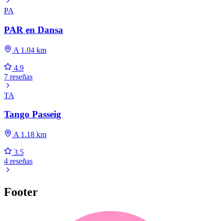
PA
PAR en Dansa
A 1.04 km
4.9
7 reseñas
TA
Tango Passeig
A 1.18 km
3.5
4 reseñas
Footer