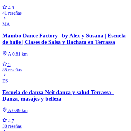
4.9
41 reseñas
MA
Mambo Dance Factory | by Alex y Susana | Escuela
de baile | Clases de Salsa y Bachata en Terrassa
A 0.81 km
5
85 reseñas
ES
Escuela de danza Neit danza y salud Terrassa -
Danza, masajes y belleza
A 0.99 km
4.7
30 reseñas