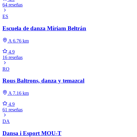
64 reseñas
ES
Escuela de danza Míriam Beltrán
A 6.76 km
4.9
16 reseñas
RO
Rous Baltrons, danza y temazcal
A 7.16 km
4.9
61 reseñas
DA
Dansa i Esport MOU-T