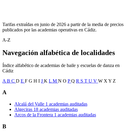
Tarifas extraídas en junio de 2026 a partir de la media de precios
publicados por las academias operativas en Cádiz.
A-Z
Navegación alfabética de localidades
Índice alfabético de academias de baile y escuelas de danza en
Cádiz
A
B
C
D
E
F
G
H
I
J
K
L
M
N
O
P
Q
R
S
T
U
V
W
X
Y
Z
A
Alcalá del Valle
1 academias auditadas
Algeciras
18 academias auditadas
Arcos de la Frontera
1 academias auditadas
B